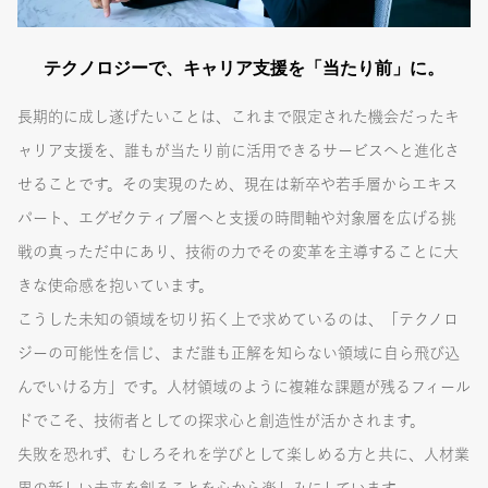
テクノロジーで、キャリア支援を「当たり前」に。
長期的に成し遂げたいことは、これまで限定された機会だったキ
ャリア支援を、誰もが当たり前に活用できるサービスへと進化さ
せることです。その実現のため、現在は新卒や若手層からエキス
パート、エグゼクティブ層へと支援の時間軸や対象層を広げる挑
戦の真っただ中にあり、技術の力でその変革を主導することに大
きな使命感を抱いています。
こうした未知の領域を切り拓く上で求めているのは、「テクノロ
ジーの可能性を信じ、まだ誰も正解を知らない領域に自ら飛び込
んでいける方」です。人材領域のように複雑な課題が残るフィール
ドでこそ、技術者としての探求心と創造性が活かされます。
失敗を恐れず、むしろそれを学びとして楽しめる方と共に、人材業