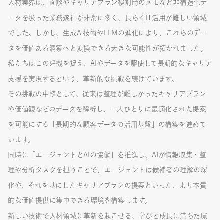
人材業界は、面談やキャリアプラン検討時のメモなど非構造化デ
ータを扱った業務遂行が非常に多く、長らくIT活用が難しい領域
でした。しかし、生成AI技術やLLMの進化により、これらのデー
タを価値ある洞察へと変換できる大きな可能性が拓かれました。
私たちはこの好機を捉え、AIやデータを駆使して長期的なキャリア
支援を実現するという、革新的な挑戦を続けています。
その挑戦の中核として、従来は整理が難しかったキャリアプラン
や価値観などのデータを解析し、一人ひとりに最適化された提案
を可能にする「長期的な顧客データの活用基盤」の構築を進めて
います。
同時に「エージェントとAIの協働」を推進し、AIが情報収集・整
理や分析タスクを担うことで、エージェントは候補者の理解の深
化や、それを基にしたキャリアプランの提案といった、より本質
的な価値提供に集中できる環境を構築します。
新しい技術で人材領域に革新を起こせる、学びと成長に満ちた環